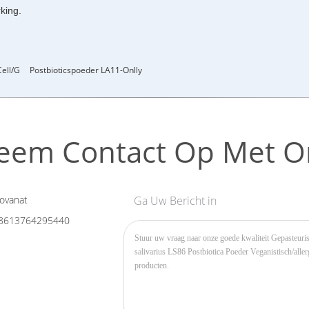
king.
Cell/g
Postbioticspoeder LA11-Onlly
eem Contact Op Met O
ovanat
Ga Uw Bericht in
8613764295440