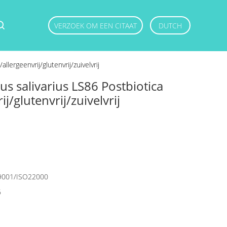
VERZOEK OM EEN CITAAT
DUTCH
lergeenvrij/glutenvrij/zuivelvrij
us salivarius LS86 Postbiotica
j/glutenvrij/zuivelvrij
9001/ISO22000
6