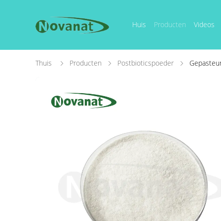
Huis
Producten
Videos
Thuis
Producten
Postbioticspoeder
Gepasteuri