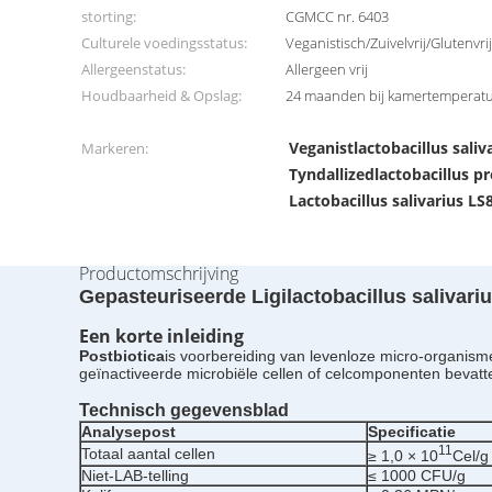
storting:
CGMCC nr. 6403
Culturele voedingsstatus:
Veganistisch/Zuivelvrij/Glutenv
Allergeenstatus:
Allergeen vrij
Houdbaarheid & Opslag:
24 maanden bij kamertemperat
Veganistlactobacillus saliv
Markeren:
Tyndallizedlactobacillus pr
Lactobacillus salivarius LS
Productomschrijving
Gepasteuriseerde Ligilactobacillus salivari
Een korte inleiding
Postbiotica
is voorbereiding van levenloze micro-organis
geïnactiveerde microbiële cellen of celcomponenten bevat
Technisch gegevensblad
Analysepost
Specificatie
11
Totaal aantal cellen
≥ 1,0 × 10
Cel/g
Niet-LAB-telling
≤ 1000 CFU/g