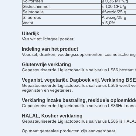
Koliformen
≤ 0,36 MPN/g
Gist/schimmel
≤ 100 CFU/g
Salmonella
Afwezig/25 g
S. aureus
Afwezig/25 g
Vocht
≤ 5,0%
Uiterlijk
Van wit tot lichtgeel poeder.
Indeling van het product
Voedsel, dranken, voedingssupplementen, cosmetische ing
Glutenvrije verklaring
Gepasteuriseerde Ligilactobacillus salivarius LS86 bestaat ni
Veganist, vegetariër,
Dagboek vrij,
Verklaring BS
Gepasteuriseerde Ligilactobacillus salivarius LS86 wordt ve
veganisten en vegetariërs.
Verklaring inzake bestraling, residuele oplosmidde
Gepasteuriseerde Ligilactobacillus salivarius LS86
Het nanom
HALAL, Kosher verklaring
Gepasteuriseerde Ligilactobacillus salivarius LS86 is HAL
Op maat gemaakte producten zijn aanvaardbaar.