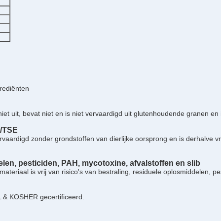
rediënten
et uit, bevat niet en is niet vervaardigd uit glutenhoudende granen en i
E/TSE
rvaardigd zonder grondstoffen van dierlijke oorsprong en is derhalve vr
len, pesticiden, PAH, mycotoxine, afvalstoffen en slib
ateriaal is vrij van risico's van bestraling, residuele oplosmiddelen, p
AL & KOSHER gecertificeerd.