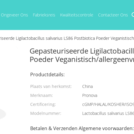
Ongeveer Ons
Fabrieksreis
Kwaliteitscontrole
Contacteer Ons
seerde Ligilactobacillus salivarius LS86 Postbiotica Poeder Veganistisch/al
Gepasteuriseerde Ligilactobacill
Poeder Veganistisch/allergeenvri
Productdetails:
Plaats van herkomst:
China
Merknaam:
Pronova
Certificering:
cGMP/HALAL/KOSHER/ISO
Modelnummer:
Lactobacillus salivarius LS8
Betalen & Verzenden Algemene voorwaarden: