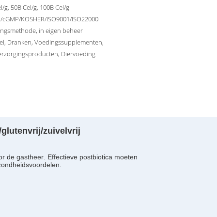
l/g, 50B Cel/g, 100B Cel/g
/cGMP/KOSHER/ISO9001/ISO22000
lingsmethode, in eigen beheer
el, Dranken, Voedingssupplementen,
erzorgingsproducten, Diervoeding
glutenvrij/zuivelvrij
 de gastheer. Effectieve postbiotica moeten
zondheidsvoordelen.