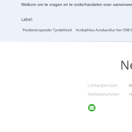
Welkom om te vragen en te onderhandelen over samenwer
Label:
Postbioticspoeder Tyndallized
Acidophilus Actobacillus Van 50B 
N
Contactpersoon:
N
Telefoonnummer:
+