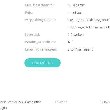
Min. bestelaantal:
10 kilogram
Prijs:
negotiable
Verpakking Details:
1kg, 5kg verpakkingsgrootte
meerlaagse foliefilm met ult
Levertijd:
1-2 weken
Betalingscondities:
T/T
Levering vermogen:
2 ton/per maand
CONTACT NU
us salivarius LS86 Postbiotica
HS-code:
3002.
j/glu