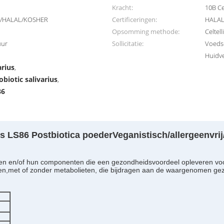
Kracht:
10B Ce
rij/HALAL/KOSHER
Certificeringen:
HALAL
Opsomming methode:
Celtel
uur
Sollicitatie:
Voeds
Huidv
arius
,
obiotic salivarius
,
86
us LS86 Postbiotica poeder
Veganistisch/allergeenvrij/
men en/of hun componenten die een gezondheidsvoordeel opleveren voor
ten,met of zonder metabolieten, die bijdragen aan de waargenomen ge