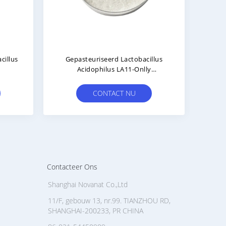
euriseerde Bifidobacterium
Gepasteuriseerd Parabactero
alis Subsp. Lactis BI516
Distasonis PD001 Postbioti
Postbiotica Poeder
Poeder
tisch/allergeenvrij/glutenvrij/zuivelvrij
Veganistisch/allergeenvrij/glut
CONTACT NU
CONTACT NU
Contacteer Ons
Shanghai Novanat Co.,Ltd
11/F, gebouw 13, nr.99. TIANZHOU RD,
SHANGHAI-200233, PR CHINA