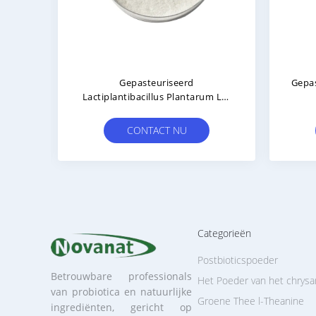
teuriseerd Lactobacillus
Gemengd Gefermenteerd
idophilus LA11-Onlly
Postbiotica Sap Postbiotica
Postbiotica Poeder
Poeder Darmflora
isch/allergeenvrij/glutenvrij/zuivelvrij
Evenwicht/gefermenteerd S
CONTACT NU
CONTACT NU
Categorieën
Postbioticspoeder
Betrouwbare professionals
Het Poeder van het chrysa
van probiotica en natuurlijke
Groene Thee l-Theanine
ingrediënten, gericht op