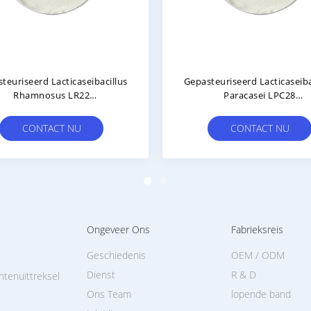
Postbiotische Gummies
Gepast
Gepasteuriseerde Probiotische
Anim
Stammen ODM / OEM
ap
Veganis
CONTACT NU
Ongeveer Ons
Fabrieksreis
Geschiedenis
OEM / ODM
Dienst
R & D
ntenuittreksel
Ons Team
lopende band