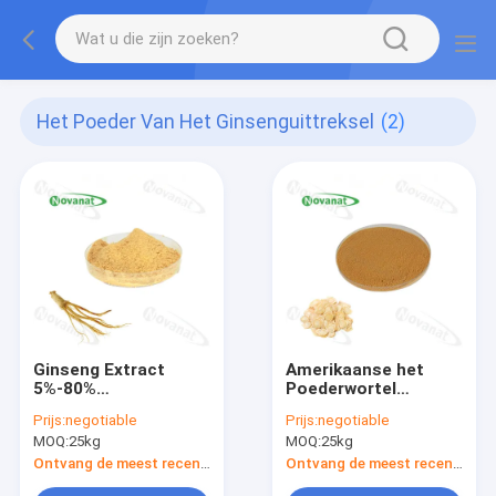
Het Poeder Van Het Ginsenguittreksel
(2)
Ginseng Extract
Amerikaanse het
5%-80%
Poederwortel
Ginsenosiden
5%-80%
Prijs:
negotiable
Prijs:
negotiable
UV/HLPC/Wateroplosbaar/Pure
Ginsenosides van het
MOQ:
25kg
MOQ:
25kg
Root/Clean Label
Ginsenguittreksel/In
water oplosbaar
Ontvang de meest recente Prijs
Ontvang de meest recente Prijs