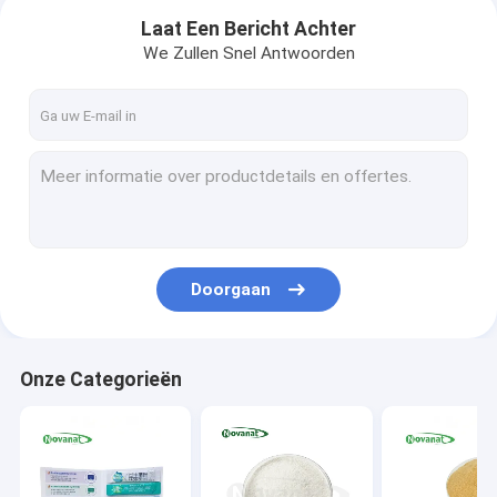
Laat Een Bericht Achter
We Zullen Snel Antwoorden
Doorgaan
Huis
Onze Categorieën
Producten
Videos