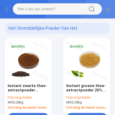
Het Onmiddellijke Poeder Van Het
Theeuittreksel
(7)
Instant zwarte thee-
Instant groene thee-
extractpoeder
extractpoeder 20%
15%-35%
-50% polyfenolen /
Prijs:
negotiable
Prijs:
negotiable
polyfenolen/clean
eten en drinken /
MOQ:
25kg
MOQ:
25kg
label/wateroplosbaar
schoon label
Ontvang de meest recente Prijs
Ontvang de meest recente Prijs