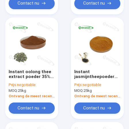
Contact nu
Contact nu
Instant oolong thee
Instant
extract poeder 35%
jasmijntheepoeder
polyfenolen/gewichtsverlies/schone
40%
Prijs:
negotiable
Prijs:
negotiable
etikettering
polyfenolen/clean
MOQ:
25kg
MOQ:
25kg
label/wateroplosbaar
Ontvang de meest recente Prijs
Ontvang de meest recente Prijs
Contact nu
Contact nu