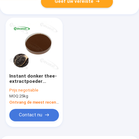
Geef uw vereiste
Instant donker thee-
extractpoeder
15%-30%
Prijs:
negotiable
polyfenolen/schoon
MOQ:
25kg
etiket
Ontvang de meest recente Prijs
Contact nu