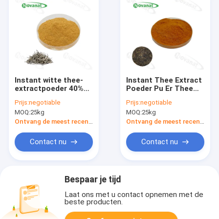
Instant witte thee-
Instant Thee Extract
extractpoeder 40%
Poeder Pu Er Thee
polyfenolen /
Poeder 20%
Prijs:
negotiable
Prijs:
negotiable
voedseldrank
Polyfenolen / Goed
MOQ:
25kg
MOQ:
25kg
Wateroplosbaar
Ontvang de meest recente Prijs
Ontvang de meest recente Prijs
Contact nu
Contact nu
Bespaar je tijd
Laat ons met u contact opnemen met de
beste producten.