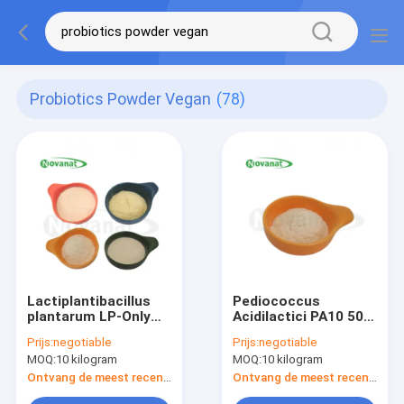
Probiotics Powder Vegan
(78)
Lactiplantibacillus
Pediococcus
plantarum LP-Only
Acidilactici PA10 500
Probiotica Poeder
miljard CFU/g
Prijs:
negotiable
Prijs:
negotiable
Vegan / Allergeenvrij
Probiotica Poeder
MOQ:
10 kilogram
MOQ:
10 kilogram
/ Glutenvrij / zuivelvrij
Veganistisch/Allergeenvrij
Ontvang de meest recente Prijs
Ontvang de meest recente Prijs