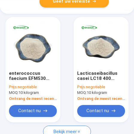
Geef uw vereiste
enterococcus
Lacticaseibacillus
faecium EFM530
casei LC18 400
200B CFU/g
miljard CFU/g
Prijs:
negotiable
Prijs:
negotiable
Probiotica Poeder
Probiotica Poeder
MOQ:
10 kilogram
MOQ:
10 kilogram
Vegan / Allergeenvrij
Veganistisch/Allergeenvrij
/ Glutenvrij /
Ontvang de meest recente Prijs
Ontvang de meest recente Prijs
Zuivelvrij
Contact nu
Contact nu
Bekijk meer