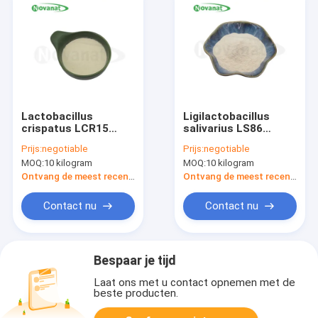
Lactobacillus
Ligilactobacillus
crispatus LCR15
salivarius LS86
Probiotica Poeder
100billion CFU/g
Prijs:
negotiable
Prijs:
negotiable
Veganistisch/Allergeenvrij/Glutenvrij/Zuivelvrij
Probiotica poeder
MOQ:
10 kilogram
MOQ:
10 kilogram
Vegan/ Allergeenvrij/
Glutenvrij/ Zuivelvrij
Ontvang de meest recente Prijs
Ontvang de meest recente Prijs
Contact nu
Contact nu
Bespaar je tijd
Laat ons met u contact opnemen met de
beste producten.