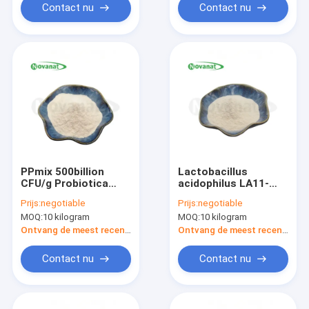
Contact nu
Contact nu
PPmix 500billion
Lactobacillus
CFU/g Probiotica
acidophilus LA11-
poeder Vegan /
Only Probiotica
Prijs:
negotiable
Prijs:
negotiable
Allergeenvrij /
Poeder Vegan /
MOQ:
10 kilogram
MOQ:
10 kilogram
Glutenvrij / Zuivelvrij
Allergeenvrij /
Glutenvrij / Zuivelvrij
Ontvang de meest recente Prijs
Ontvang de meest recente Prijs
Contact nu
Contact nu