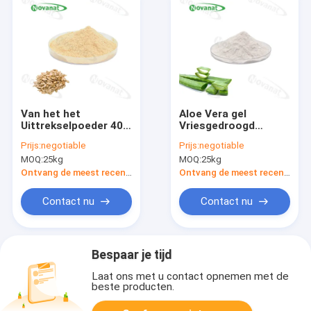
Van het het
Aloe Vera gel
Uittrekselpoeder 40%
Vriesgedroogd
van het
poeder 200/1 100/1
Prijs:
negotiable
Prijs:
negotiable
pompoenzaad de
50/1 kruidenextract
MOQ:
25kg
MOQ:
25kg
Kruiden het
poeder
Vetzuur/van het
Ontvang de meest recente Prijs
Ontvang de meest recente Prijs
Pompoenzaad
Proteïne van het
Contact nu
Contact nu
Uittrekselpoeder 60%
Bespaar je tijd
Laat ons met u contact opnemen met de
beste producten.