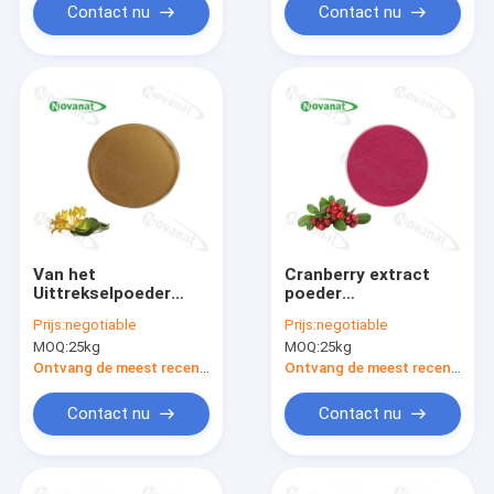
Contact nu
Contact nu
Van het
Cranberry extract
Uittrekselpoeder
poeder
2%-4% van Honey
kruidenextract
Prijs:
negotiable
Prijs:
negotiable
Suckle Flower
poeder 1%-25%
MOQ:
25kg
MOQ:
25kg
Extract het het
anthocyanen
Kruiden Chlorogenic
Ontvang de meest recente Prijs
Ontvang de meest recente Prijs
Zuur/Uittreksel van
Lonicera Japonica
Contact nu
Contact nu
Thunb