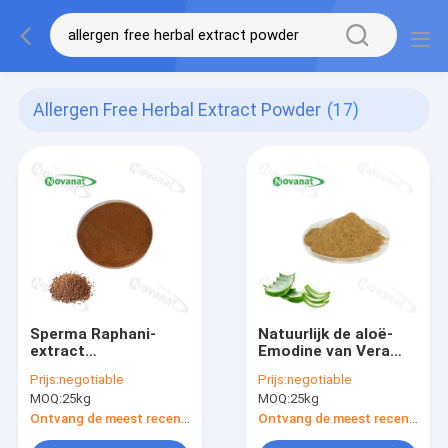
Allergen Free Herbal Extract Powder
(17)
Sperma Raphani-
Natuurlijk de aloë-
extract
Emodine van Vera
Kruidenextractpoeder
Extract Herbal
Prijs:
negotiable
Prijs:
negotiable
0,8-1,2% Sinapine /
Extract Powder 95%
MOQ:
25kg
MOQ:
25kg
USP / EP / CP
van het Hoge
Zuiverheidsaloë
Ontvang de meest recente Prijs
Ontvang de meest recente Prijs
Poeder