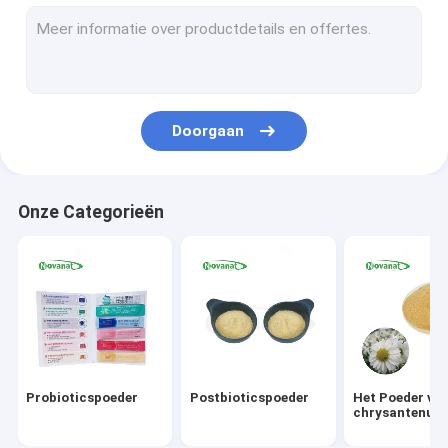
Het groene Poeder van het Theeuittreksel
Monnik Fruit Extract Powder
Kruidenuittrekselpoeder
Doorgaan
Goji Berry Extract Powder
Rose Extract Powder
Onze Categorieën
Het Poeder van het ginsenguittreksel
Het Uittrekselpoeder van Gingkobiloba
Het onmiddellijke Poeder van het Theeuittreksel
Het Poeder van de fruitgroente
Probioticspoeder
Postbioticspoeder
Het Poeder van
Organische Droge Kruiden
chrysantenuitt