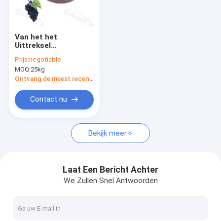
Ongeveer ons
Fabrieksreis
Van het het
Uittreksel
Kwaliteitscontrole
Kruidenuittreksel van
Prijs:
negotiable
de druivenhuid het
MOQ:
25kg
Poeder5%
Contacteer ons
Resveratrol 30%
Ontvang de meest recente Prijs
Polyphenols
Verzoek om een Citaat
Contact nu
Bekijk meer
Probioticspoeder
Postbioticspoeder
Laat Een Bericht Achter
We Zullen Snel Antwoorden
Het Poeder van het chrysantenuittreksel
Groene Thee l-Theanine