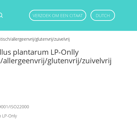
VERZOEK OM EEN CITAAT
DUTCH
ch/allergeenvrij/glutenvrij/zuivelvrij
llus plantarum LP-Onlly
allergeenvrij/glutenvrij/zuivelvrij
9001/ISO22000
m LP-Only