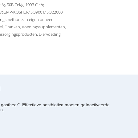
l/g, 50B Cel/g, 100B Cel/g
/cGMP/KOSHER/ISO9001/ISO22000
lingsmethode, in eigen beheer
el, Dranken, Voedingssupplementen,
erzorgingsproducten, Diervoeding
j
astheer”. Effectieve postbiotica moeten geïnactiveerde
n.