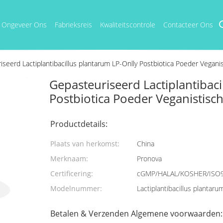
Ongeveer Ons
Fabrieksreis
Kwaliteitscontrole
Contacteer Ons
seerd Lactiplantibacillus plantarum LP-Onlly Postbiotica Poeder Veganistis
Gepasteuriseerd Lactiplantibaci
Postbiotica Poeder Veganistisch/
Productdetails:
Plaats van herkomst:
China
Merknaam:
Pronova
Certificering:
cGMP/HALAL/KOSHER/ISO
Modelnummer:
Lactiplantibacillus plantaru
Betalen & Verzenden Algemene voorwaarden: