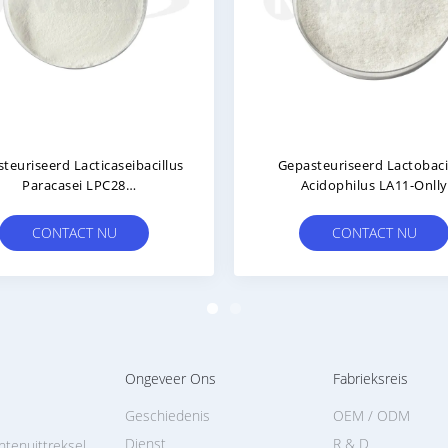
erd
Postbiotische Gummies
Ge
otica
Gepasteuriseerde Probiotische
Stammen ODM / OEM
rd Sap
Ve
CONTACT NU
Ongeveer Ons
Fabrieksreis
Geschiedenis
OEM / ODM
Dienst
R & D
ntenuittreksel