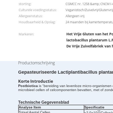
storting:
CGMCC nr. 1258 &amp; CNCM I-
Culturele voedingsstatus:
Veganistisch/Zuivelvrij/Glutenv
Allergeenstatus:
Allergeen vrij
Houdbaarheid & Opslag:
24 maanden bij kamertemperat
Het Vrije Gluten van het P
Markeren:
lactobacillus plantarum L.
De Vrije Zuivelfabriek van
Productomschrijving
Gepasteuriseerde Lactiplantibacillus plant
Korte Introductie
Postbiotica
is “bereiding van levenloze micro-organismen
microbieel cellen of celcomponenten bevatten, met of zon
Technische Gegevensblad
Analyse Item
Specificatie
11
Totaal Aantal Cellen
≥2.0×10
Cellen/