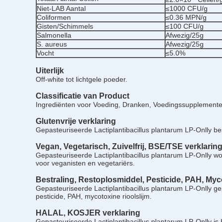
Niet-LAB Aantal
≤1000 CFU/g
Coliformen
≤0.36 MPN/g
Gisten/Schimmels
≤100 CFU/g
Salmonella
Afwezig/25g
S. aureus
Afwezig/25g
Vocht
≤5.0%
Uiterlijk
Off-white tot lichtgele poeder.
Classificatie van Product
Ingrediënten voor Voeding, Dranken, Voedingssupplement
Glutenvrije verklaring
Gepasteuriseerde Lactiplantibacillus plantarum LP-Onlly
be
Vegan, Vegetarisch,
Zuivelfrij,
BSE/TSE verklarin
Gepasteuriseerde Lactiplantibacillus plantarum LP-Onlly word
voor veganisten en vegetariërs.
Bestraling, Restoplosmiddel, Pesticide, PAH, Myco
Gepasteuriseerde Lactiplantibacillus plantarum LP-Onlly gep
pesticide, PAH, mycotoxine rioolslijm.
HALAL, KOSJER verklaring
Gepasteuriseerde Lactiplantibacillus plantarum LP-Onlly
is