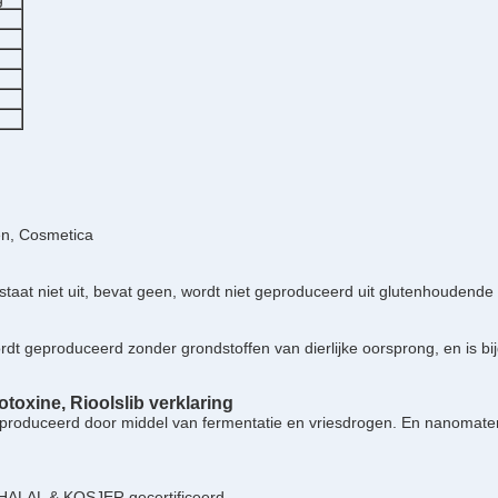
en, Cosmetica
staat niet uit, bevat geen, wordt niet geproduceerd uit glutenhoudende g
g
t geproduceerd zonder grondstoffen van dierlijke oorsprong, en is bijge
toxine, Rioolslib verklaring
roduceerd door middel van fermentatie en vriesdrogen. En nanomateriaal
 HALAL & KOSJER gecertificeerd.