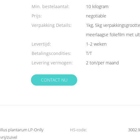
Min. bestelaantal:
10 kilogram
Prijs:
negotiable
Verpakking Details:
1kg, 5kg verpakkingsgrootte
meerlaagse foliefilm met ult
Levertijd:
1-2 weken
Betalingscondities:
T/T
Levering vermogen:
2 ton/per maand
CONTACT NU
illus plantarum LP-Onlly
HS-code:
3002.
rij/zuivel