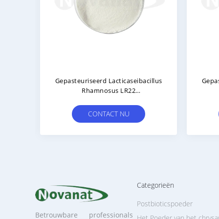
asteuriseerde Ligilactobacillus
Gemengd Gefermente
ivarius LS86 Postbiotica Poeder
Postbiotica Sap Postbi
anistisch/allergeenvrij/glutenvrij/zuivelvrij
Poeder Darmflora
Evenwicht/gefermentee
CONTACT NU
CONTACT NU
Categorieën
Postbioticspoeder
Betrouwbare professionals
Het Poeder van het chrysa