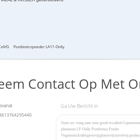
Cell/g
Postbioticspoeder LA11-Onlly
eem Contact Op Met O
ovanat
Ga Uw Bericht in
8613764295440