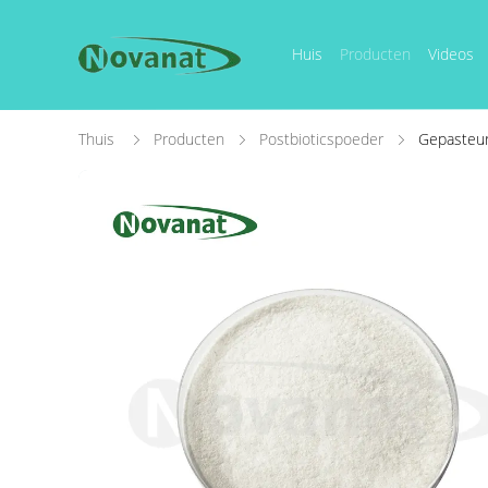
Huis
Producten
Videos
Thuis
Producten
Postbioticspoeder
Gepasteuri