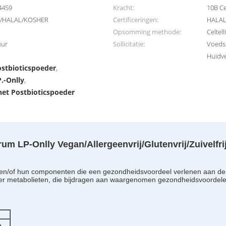
4459
Kracht:
10B Ce
rij/HALAL/KOSHER
Certificeringen:
HALAL
Opsomming methode:
Celtel
uur
Sollicitatie:
Voeds
Huidv
ostbioticspoeder
,
P.-Onlly
,
 het Postbioticspoeder
arum L
P-Onlly Vega
n/Allergeenvrij/Glutenvrij/Zuivelfri
 en/of hun componenten die een gezondheidsvoordeel verlenen aan de g
der metabolieten, die bijdragen aan waargenomen gezondheidsvoordele
g