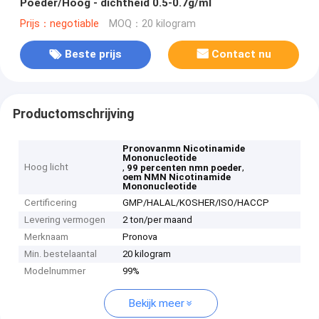
Poeder/Hoog - dichtheid 0.5-0.7g/ml
Prijs：negotiable
MOQ：20 kilogram
Beste prijs
Contact nu
Productomschrijving
Pronovanmn Nicotinamide
Mononucleotide
Hoog licht
,
,
99 percenten nmn poeder
oem NMN Nicotinamide
Mononucleotide
Certificering
GMP/HALAL/KOSHER/ISO/HACCP
Levering vermogen
2 ton/per maand
Merknaam
Pronova
Min. bestelaantal
20 kilogram
Modelnummer
99%
Bekijk meer