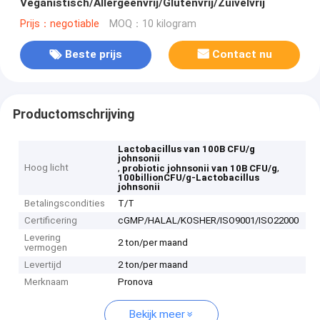
Veganistisch/Allergeenvrij/Glutenvrij/Zuivelvrij
Prijs：negotiable
MOQ：10 kilogram
Beste prijs
Contact nu
Productomschrijving
Lactobacillus van 100B CFU/g
johnsonii
Hoog licht
,
,
probiotic johnsonii van 10B CFU/g
100billionCFU/g-Lactobacillus
johnsonii
Betalingscondities
T/T
Certificering
cGMP/HALAL/KOSHER/ISO9001/ISO22000
Levering
2 ton/per maand
vermogen
Levertijd
2 ton/per maand
Merknaam
Pronova
Bekijk meer