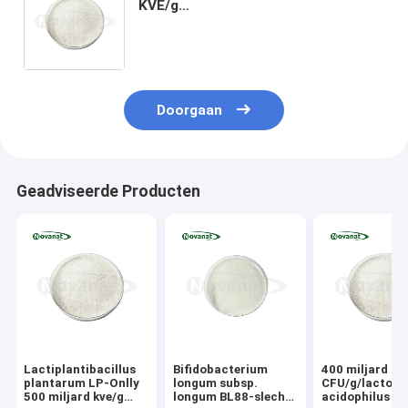
KVE/g
Veganistisch/Allergeenvrij/Glutenvrij/Zui
Doorgaan
Geadviseerde Producten
Lactiplantibacillus
Bifidobacterium
400 miljard
plantarum LP-Onlly
longum subsp.
CFU/g/lactoba
500 miljard kve/g
longum BL88-slechts
acidophilus