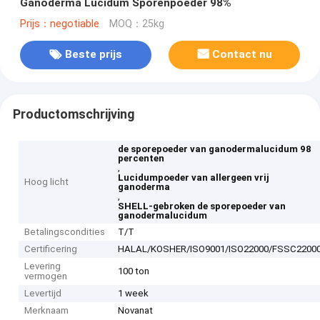
Ganoderma Lucidum Sporenpoeder 98%
Prijs：negotiable
MOQ：25kg
Beste prijs
Contact nu
Productomschrijving
de sporepoeder van ganodermalucidum 98
percenten
,
Lucidumpoeder van allergeen vrij
Hoog licht
ganoderma
,
SHELL-gebroken de sporepoeder van
ganodermalucidum
Betalingscondities
T/T
Certificering
HALAL/KOSHER/ISO9001/ISO22000/FSSC2200
Levering
100 ton
vermogen
Levertijd
1 week
Merknaam
Novanat