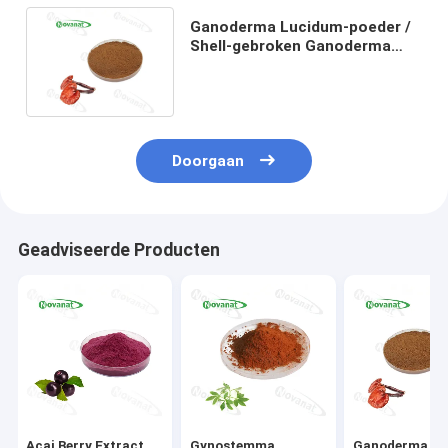
Ganoderma Lucidum-poeder /
Shell-gebroken Ganoderma
Lucidum Sporenpoeder 98%
Doorgaan
Geadviseerde Producten
Acai Berry Extract
Gynostemma
Ganoderma Lu