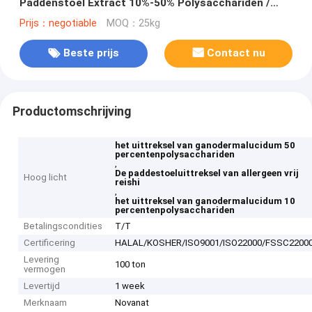
Paddenstoel Extract 10%-50% Polysacchariden /
Allergeenvrij
Prijs：negotiable
MOQ：25kg
Beste prijs
Contact nu
Productomschrijving
het uittreksel van ganodermalucidum 50
percentenpolysacchariden
,
De paddestoeluittreksel van allergeen vrij
Hoog licht
reishi
,
het uittreksel van ganodermalucidum 10
percentenpolysacchariden
Betalingscondities
T/T
Certificering
HALAL/KOSHER/ISO9001/ISO22000/FSSC2200
Levering
100 ton
vermogen
Levertijd
1 week
Merknaam
Novanat