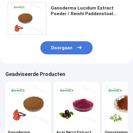
Ganoderma Lucidum Extract
Poeder / Reishi Paddenstoel
Extract 10%-50%
Polysacchariden / Allergeenvrij
Doorgaan
Geadviseerde Producten
Ganoderma
Acai Berry Extract
Gynostemma