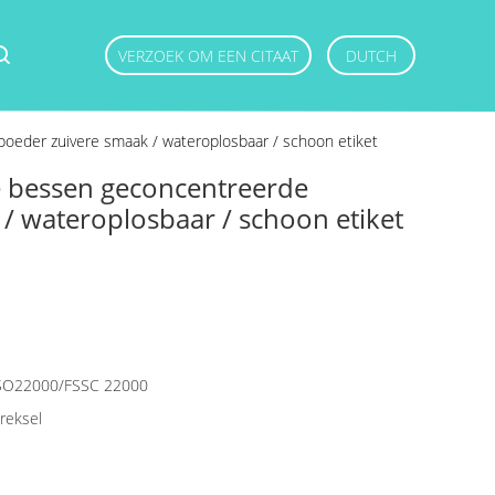
VERZOEK OM EEN CITAAT
DUTCH
eder zuivere smaak / wateroplosbaar / schoon etiket
 bessen geconcentreerde
/ wateroplosbaar / schoon etiket
SO22000/FSSC 22000
reksel