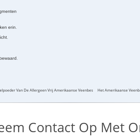
igmenten
ken erin.
icht.
 bewaard.
selpoeder Van De Allergeen Vrij Amerikaanse Veenbes
Het Amerikaanse Veenbe
eem Contact Op Met O