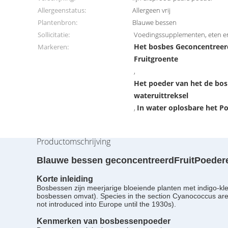
Allergeenstatus:
Allergeen vrij
Plantenbron:
Blauwe bessen
Sollicitatie:
Voedingssupplementen, eten en
Het bosbes Geconcentreer
Markeren:
Fruitgroente
,
Het poeder van het de bos
wateruittreksel
In water oplosbare het Po
,
Productomschrijving
Blauwe bessen geconcentreerd
Fruit
Poedere
Korte inleiding
Bosbessen zijn meerjarige bloeiende planten met indigo-kl
bosbessen omvat). Species in the section Cyanococcus are 
not introduced into Europe until the 1930s).
Kenmerken van bosbessenpoeder