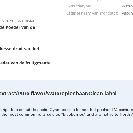
Extractietype:
Water-
Latijnse naam van grondstof:
Vacci
 drinken, cosmetica
de Poeder van de
bessenfruit van het
eder van de fruitgroente
xtract/Pure flavor/Wateroplosbaar/Clean label
eurige bessen uit de sectie Cyanococcus binnen het geslacht Vacciniu
the most common fruits sold as "blueberries" and are native to North 