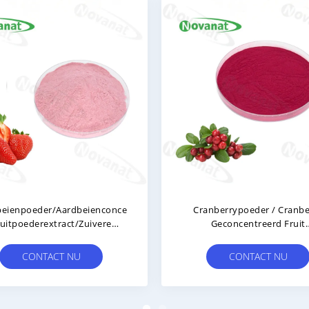
beienconcentreerd
Cranberrypoeder / Cranberry
/zuivere
Geconcentreerd Fruit
ar/schone
Groentepoeder / Pure Smaak /
Wateroplosbaar / Clean Label
U
CONTACT NU