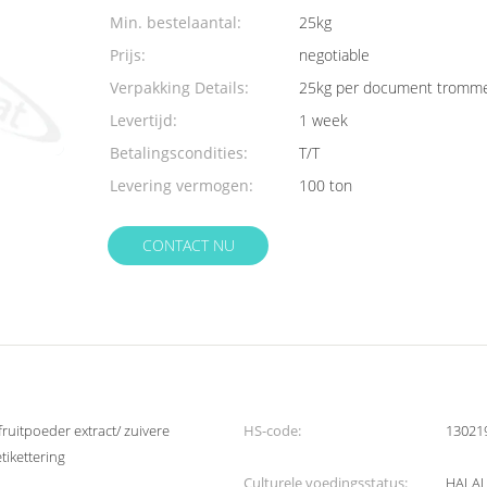
Min. bestelaantal:
25kg
Prijs:
negotiable
Verpakking Details:
25kg per document tromme
Levertijd:
1 week
Betalingscondities:
T/T
Levering vermogen:
100 ton
CONTACT NU
uitpoeder extract/ zuivere
HS-code:
13021
ikettering
Culturele voedingsstatus:
HALAL