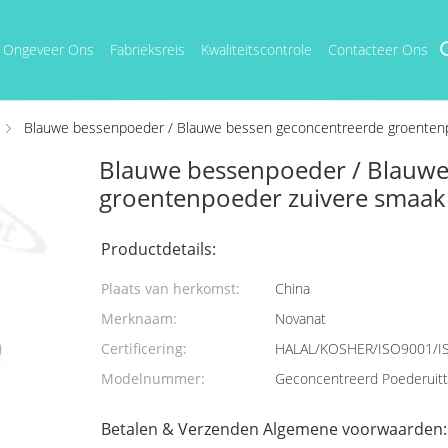
Ongeveer Ons
Fabrieksreis
Kwaliteitscontrole
Contacteer Ons
Blauwe bessenpoeder / Blauwe bessen geconcentreerde groentenpo
Blauwe bessenpoeder / Blauwe
groentenpoeder zuivere smaak 
Productdetails:
Plaats van herkomst:
China
Merknaam:
Novanat
Certificering:
HALAL/KOSHER/ISO9001/I
Modelnummer:
Geconcentreerd Poederuitt
Betalen & Verzenden Algemene voorwaarden: