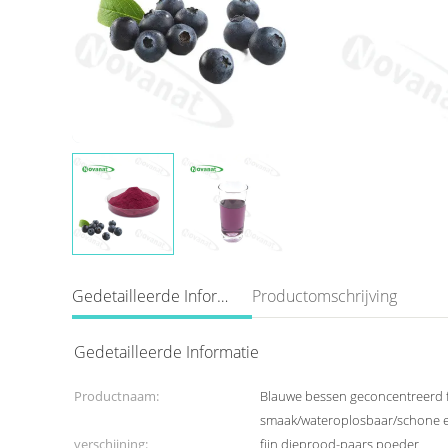
Gedetailleerde Informatie
Productomschrijving
Gedetailleerde Informatie
Productnaam:
Blauwe bessen geconcentreerd fr
smaak/wateroplosbaar/schone et
verschijning:
fijn dieprood-paars poeder