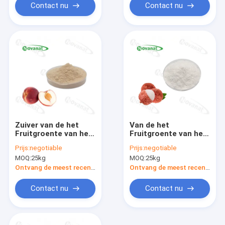
schoon
Contact nu
Contact nu
Zuiver van de het
Van de het
Fruitgroente van het
Fruitgroente van het
Perzikpoeder het
litchipoeder maakt
Prijs:
negotiable
Prijs:
negotiable
Poeder Zuiver Aroma
het het Poeder
MOQ:
25kg
MOQ:
25kg
zonder Bijkomende
Zuivere Aroma/In
Bewaarmiddelen
water
Ontvang de meest recente Prijs
Ontvang de meest recente Prijs
oplosbaar/Etiket
schoon
Contact nu
Contact nu