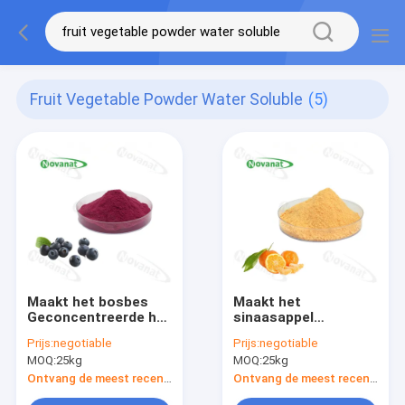
Fruit Vegetable Powder Water Soluble
(5)
Maakt het bosbes
Maakt het
Geconcentreerde het
sinaasappel
Poeder Zuivere
Geconcentreerde het
Prijs:
negotiable
Prijs:
negotiable
Aroma van de
Poeder Zuivere
MOQ:
25kg
MOQ:
25kg
Fruitgroente/In water
Aroma van de
oplosbaar/Etiket
Fruitgroente/In water
Ontvang de meest recente Prijs
Ontvang de meest recente Prijs
schoon
oplosbaar/Etiket