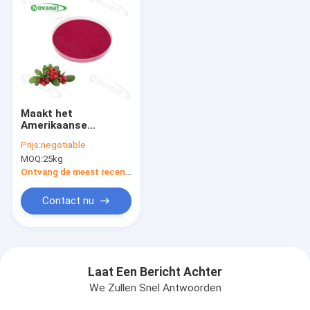
Maakt het
Amerikaanse
veenbes
Prijs:
negotiable
Geconcentreerde
MOQ:
25kg
Poeder van de
Fruitgroente/het
Ontvang de meest recente Prijs
Zuivere aroma/In
water
Contact nu
oplosbaar/Etiket
schoon
Laat Een Bericht Achter
We Zullen Snel Antwoorden