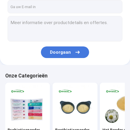
Doorgaan
Onze Categorieën
Probioticspoeder
Postbioticspoeder
Het Poeder van