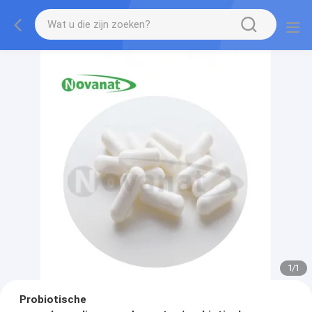
1
/
1
Probiotische