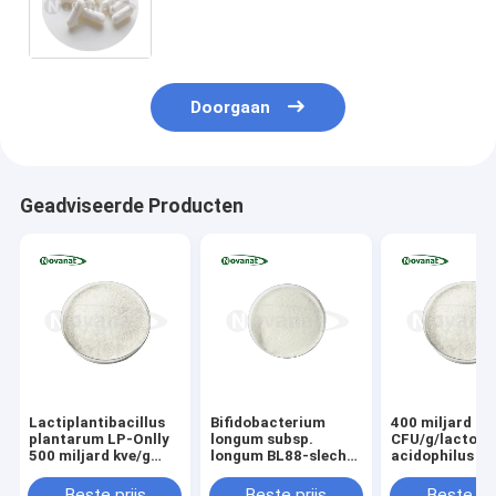
supplement/privélabel/ODM/OEM
Doorgaan
Geadviseerde Producten
Lactiplantibacillus
Bifidobacterium
400 miljard
plantarum LP-Onlly
longum subsp.
CFU/g/lactoba
500 miljard kve/g
longum BL88-slechts
acidophilus
Veganistisch/allergeenvrij/glutenvrij/zuivelvrij
300 miljard kve/g
Veganistisch/allergeenvrij/glutenvrij/zui
Beste prijs
Beste prijs
Beste pri