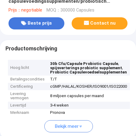
capsulevoedingssupplementen/probiotisch
supplement/privélabel/ODM/OEM
Prijs：negotiable
MOQ：300000 Capsules
Beste prijs
Contact nu
Productomschrijving
,
30b Cfu/Capsule Probiotic Capsule
Hoog licht
,
spijsverterings probiotic supplement
Probiotic Capsulevoedselsupplementen
Betalingscondities
T/T
Certificering
cGMP/HALAL/KOSHER/ISO9001/ISO22000
Levering
8 miljoen capsules per maand
vermogen
Levertijd
3-4 weken
Merknaam
Pronova
Bekijk meer