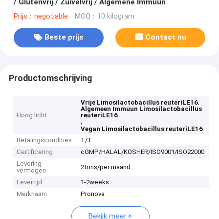
/ Glutenvrij / Zuivelvrij / Algemene Immuun
Prijs：negotiable
MOQ：10 kilogram
Beste prijs
Contact nu
Productomschrijving
,
Vrije Limosilactobacillus reuteriLE16
Algemeen Immuun Limosilactobacillus
Hoog licht
reuteriLE16
,
Vegan Limosilactobacillus reuteriLE16
Betalingscondities
T/T
Certificering
cGMP/HALAL/KOSHER/ISO9001/ISO22000
Levering
2tons/per maand
vermogen
Levertijd
1-2weeks
Merknaam
Pronova
Bekijk meer