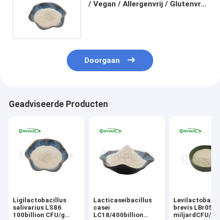
/ Vegan / Allergenvrij / Glutenvrij
/ Zuivelvrij / Algemene Immuun
Doorgaan
Geadviseerde Producten
Ligilactobacillus
Lacticaseibacillus
Levilactobacil
salivarius LS86
casei
brevis LBr05 3
100billion CFU/g
LC18/400billion
miljardCFU/g