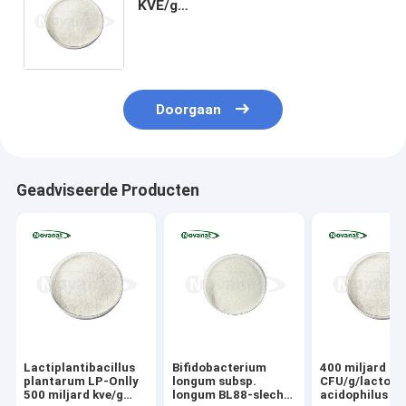
KVE/g
Veganistisch/Allergeenvrij/Glutenvrij/Zui
Doorgaan
Geadviseerde Producten
Lactiplantibacillus
Bifidobacterium
400 miljard
plantarum LP-Onlly
longum subsp.
CFU/g/lactoba
500 miljard kve/g
longum BL88-slechts
acidophilus