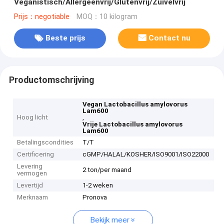
Veganistisch/Allergeenvrij/Glutenvrij/Zuivelvrij
Prijs：negotiable
MOQ：10 kilogram
Beste prijs
Contact nu
Productomschrijving
Vegan Lactobacillus amylovorus
Lam600
Hoog licht
,
Vrije Lactobacillus amylovorus
Lam600
Betalingscondities
T/T
Certificering
cGMP/HALAL/KOSHER/ISO9001/ISO22000
Levering
2 ton/per maand
vermogen
Levertijd
1-2 weken
Merknaam
Pronova
Bekijk meer