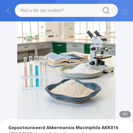
1
/
1
Gepasteuriseerd Akkermansia Muciniphila AKK016