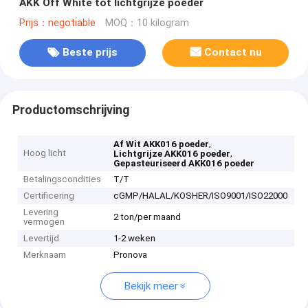
AKK Off White tot lichtgrijze poeder
Prijs：negotiable
MOQ：10 kilogram
Beste prijs
Contact nu
Productomschrijving
,
Af Wit AKK016 poeder
Hoog licht
,
Lichtgrijze AKK016 poeder
Gepasteuriseerd AKK016 poeder
Betalingscondities
T/T
Certificering
cGMP/HALAL/KOSHER/ISO9001/ISO22000
Levering
2 ton/per maand
vermogen
Levertijd
1-2 weken
Merknaam
Pronova
Bekijk meer