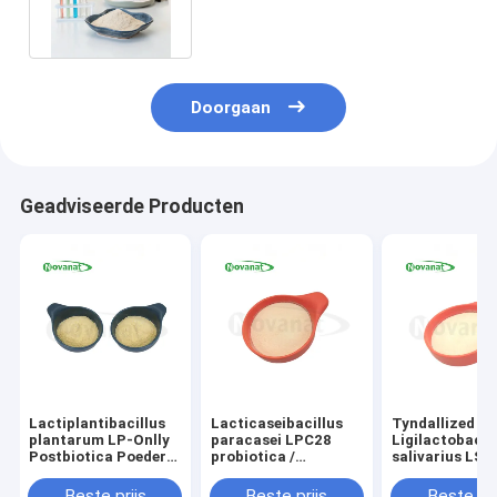
White tot lichtgrijze poeder
Doorgaan
Geadviseerde Producten
Lactiplantibacillus
Lacticaseibacillus
Tyndallized / 
plantarum LP-Onlly
paracasei LPC28
Ligilactobacil
Postbiotica Poeder
probiotica /
salivarius LS8
Tyndallized / Vegan /
Getyndalliseerd /
Allergeenvrij /
Allergeenvrij /
Veganistisch /
Glutenvrij / Zui
Beste prijs
Beste prijs
Beste pri