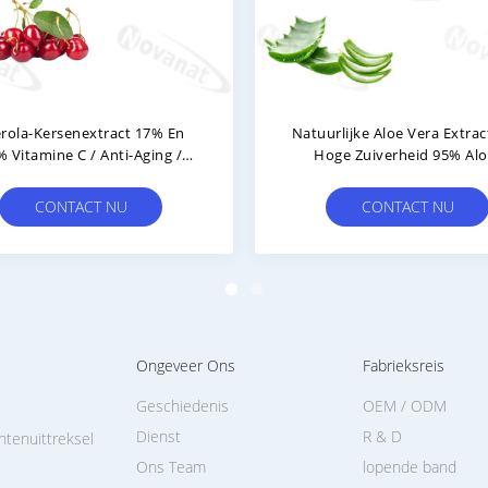
Extract
Het De Bloemuittreksel Rich In
uur 5%
Vitamin C Van Roselle Extract
Powder/van De Hibiscus/het
Zuivere Aroma/maakt Etiket
CONTACT NU
Schoon
Ongeveer Ons
Fabrieksreis
Geschiedenis
OEM / ODM
Dienst
R & D
ntenuittreksel
Ons Team
lopende band