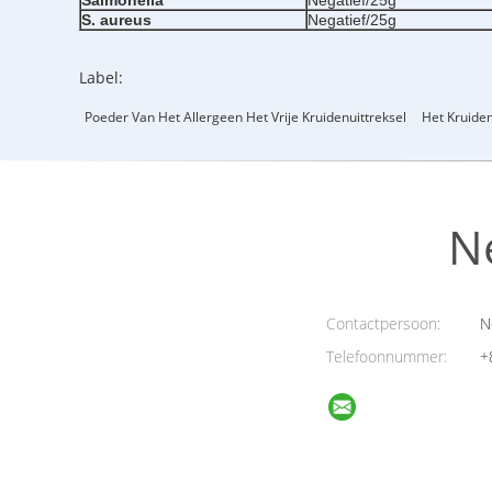
Salmonella
Negatief/25g
S.
aureus
Negatief/25g
Label:
Poeder Van Het Allergeen Het Vrije Kruidenuittreksel
Het Kruide
N
Contactpersoon:
N
Telefoonnummer:
+