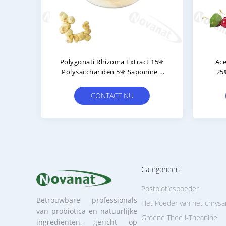
Spine Date Zaad Extract
Artichoke Extract Herbal 
1/Semen Ziziphi Zaad Extract /
Powder 2,5% Artichokez
an Label / Allergeenvrij / Goede
2,5% Cynarin
Wateroplosbaarheid
CONTACT NU
CONTACT NU
Categorieën
Postbioticspoeder
Betrouwbare professionals
Het Poeder van het chrysa
van probiotica en natuurlijke
Groene Thee l-Theanine
ingrediënten, gericht op