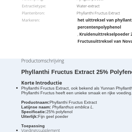
Extractietype:
Water-extract
Plantenbron:
Phyllanthi Fructus Extract
het uittreksel van phyllant
Markeren:
percentenpolyphenol
Kruidenuittrekselpoeder 
,
Fructusuittreksel van Nov
Productomschrijving
Phyllanthi Fructus Extract 25% Polyfeno
Korte Introductie
Phyllanthi Fructus Extract, ook bekend als Yunnan Phyllant
Phyllanthi Fructus heeft een unieke smaak en rijke voedin
Productnaam:
Phyllanthi Fructus Extract
Latijnse naam:
Phyllanthus emblica L.
Specificatie:
25% polyfenol
Uiterlijk:
Fijn geel poeder
Toepassing
Voedingssupplement