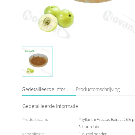
Gedetailleerde Informatie
Productomschrijving
Gedetailleerde Informatie
Productnaam:
Phyllanthi Fructus Extract 25% po
Schoon label
verschijning:
Fijn geel poeder