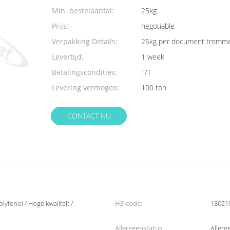
Min. bestelaantal:
25kg
Prijs:
negotiable
Verpakking Details:
25kg per document tromme
Levertijd:
1 week
Betalingscondities:
T/T
Levering vermogen:
100 ton
CONTACT NU
lyfenol / Hoge kwaliteit /
HS-code:
13021
Allergeenstatus:
Allerge