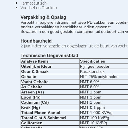
Farmaceutisch
Voedsel en Dranken
Verpakking & Opslag
Verpakt in papieren drums met twee PE-zakken van voeding
Andere verpakkingen beschikbaar indien gewenst.
Bewaard in een goed gesloten container, uit de buurt van vo
Houdbaarheid
2 jaar indien verzegeld en opgeslagen uit de buurt van vocht 
Technische Gegevensblad
Analyse
Items
Specificaties
Uiterlijk &
Kleur
Fijn geel poeder
Geur &
Smaak
Karakteristiek
Gehalte
NLT 25% polyfenolen
Vocht
Gehalte
NMT 6,0%
As
Gehalte
NMT 8,0%
Arseen
(As)
NMT 1 ppm
Lood
(Pb)
NMT 3 ppm
Cadmium (Cd)
NMT 1 ppm
Kwik (Hg)
NMT 0,1 ppm
Totaal Platen
Aantal
NMT 1.000 KVE/g
Totaal Gist &
Schimmel
NMT 100 KVE/g
Coliformen
NMT 10 KVE/g