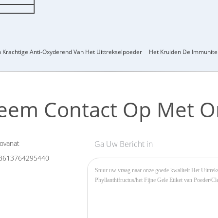
n Krachtige Anti-Oxyderend Van Het Uittrekselpoeder
Het Kruiden De Immunitei
eem Contact Op Met O
ovanat
Ga Uw Bericht in
8613764295440