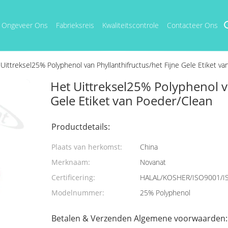
Ongeveer Ons
Fabrieksreis
Kwaliteitscontrole
Contacteer Ons
Uittreksel25% Polyphenol van Phyllanthifructus/het Fijne Gele Etiket v
Het Uittreksel25% Polyphenol va
Gele Etiket van Poeder/Clean
Productdetails:
Plaats van herkomst:
China
Merknaam:
Novanat
Certificering:
HALAL/KOSHER/ISO9001/I
Modelnummer:
25% Polyphenol
Betalen & Verzenden Algemene voorwaarden: