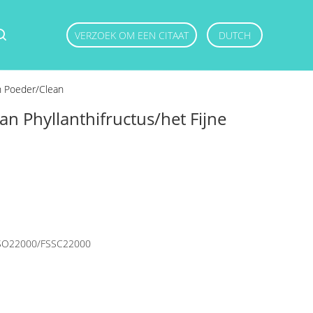
VERZOEK OM EEN CITAAT
DUTCH
an Poeder/Clean
n Phyllanthifructus/het Fijne
SO22000/FSSC22000