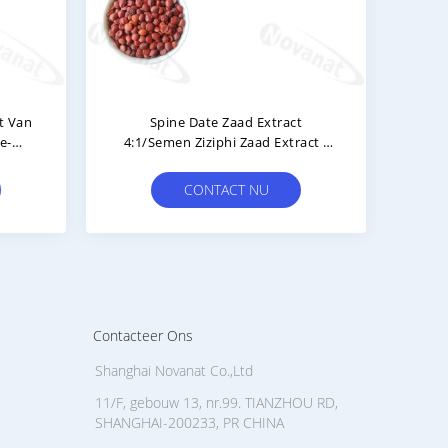
Aloe Vera Gel Vriesgedroogd
Grapefruit Seed Extrac
Poeder 200/1 100/1 50/1
Flavonen / Clean Label 
Kruidenextract Poeder
Extract
CONTACT NU
CONTACT NU
Contacteer Ons
Shanghai Novanat Co.,Ltd
11/F, gebouw 13, nr.99. TIANZHOU RD,
SHANGHAI-200233, PR CHINA