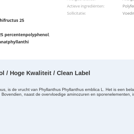
Actieve ingrediënten:
Polyfe
Sollicitatie:
Voedi
hifructus 25
25 percentenpolyphenol
,
anatphyllanthi
l / Hoge Kwaliteit / Clean Label
hus, is de vrucht van Phyllanthus Phyllanthus emblica L. Het is een be
g. Bovendien, naast de overvloedige aminozuren en sporenelementen, is