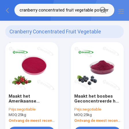
Cranberry Concentrated Fruit Vegetable
Powder
(2)
Maakt het
Maakt het bosbes
Amerikaanse
Geconcentreerde het
veenbes
Poeder Zuivere
Prijs:
negotiable
Prijs:
negotiable
Geconcentreerde
Aroma van de
MOQ:
25kg
MOQ:
25kg
Poeder van de
Fruitgroente/In water
Fruitgroente/het
oplosbaar/Etiket
Ontvang de meest recente Prijs
Ontvang de meest recente Prijs
Zuivere aroma/In
schoon