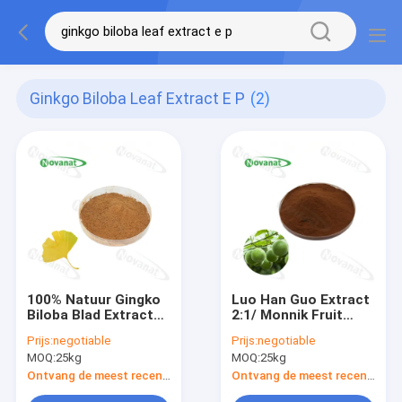
Ginkgo Biloba Leaf Extract E P
(2)
100% Natuur Gingko
Luo Han Guo Extract
Biloba Blad Extract
2:1/ Monnik Fruit
Poeder/USP/E.P/CP15/Voedingssupplementen
Extract Poeder
Prijs:
negotiable
Prijs:
negotiable
Ingrediënten
Mogrosides/
MOQ:
25kg
MOQ:
25kg
Natuurlijke zoetstof
Ontvang de meest recente Prijs
Ontvang de meest recente Prijs