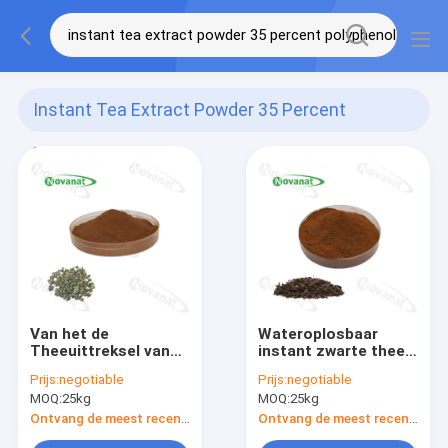
Instant Tea Extract Powder 35 Percent
Polyphenols
(2)
Van het de
Wateroplosbaar
Theeuittreksel van
instant zwarte thee-
de Oolongthee
extractpoeder 15%
Prijs:
negotiable
Prijs:
negotiable
Onmiddellijke het
-35% polyfenolen /
MOQ:
25kg
MOQ:
25kg
Poeder35% maken
schoon label
Polyphenols/het
Ontvang de meest recente Prijs
Ontvang de meest recente Prijs
Gewichtsverlies/Etiket