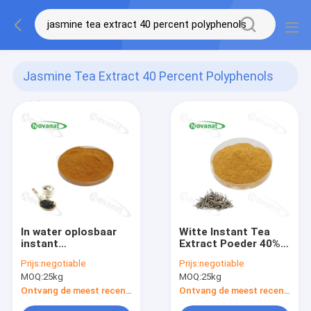
Jasmine Tea Extract 40 Percent Polyphenols
(2)
In water oplosbaar
Witte Instant Tea
instant
Extract Poeder 40%
jasmijntheepoeder
Polyfenolen /
Prijs:
negotiable
Prijs:
negotiable
40% polyfenolen /
Voedingsdranken
MOQ:
25kg
MOQ:
25kg
Clean Label
Ontvang de meest recente Prijs
Ontvang de meest recente Prijs