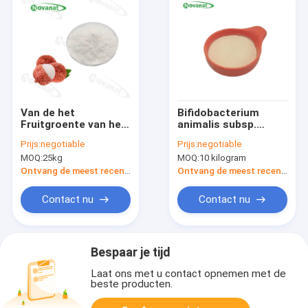
Van de het
Bifidobacterium
Fruitgroente van het
animalis subsp.
litchipoeder maakt
lactis BI516
Prijs:
negotiable
Prijs:
negotiable
het het Poeder
Postbiotica Poeder
MOQ:
25kg
MOQ:
10 kilogram
Zuivere Aroma/In
Tyndallized Vegan
water
Ontvang de meest recente Prijs
Ontvang de meest recente Prijs
oplosbaar/Etiket
schoon
Contact nu
Contact nu
Bespaar je tijd
Laat ons met u contact opnemen met de
beste producten.