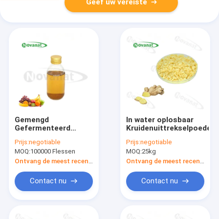
Geef uw vereiste
Gemengd
In water oplosbaar
Gefermenteerd
Kruidenuittrekselpoeder
Postbiotica Sap
Prijs:
negotiable
Prijs:
negotiable
Postbiotica Poeder
MOQ:
100000 Flessen
MOQ:
25kg
Darmflora
Evenwicht/gefermenteerd
Ontvang de meest recente Prijs
Ontvang de meest recente Prijs
sap
Contact nu
Contact nu