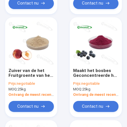
schoon
water
Contact nu
Contact nu
oplosbaar/Etiket
schoon
Zuiver van de het
Maakt het bosbes
Fruitgroente van het
Geconcentreerde het
Perzikpoeder het
Poeder Zuivere
Prijs:
negotiable
Prijs:
negotiable
Poeder Zuiver Aroma
Aroma van de
MOQ:
25kg
MOQ:
25kg
zonder Bijkomende
Fruitgroente/In water
Bewaarmiddelen
oplosbaar/Etiket
Ontvang de meest recente Prijs
Ontvang de meest recente Prijs
schoon
Contact nu
Contact nu