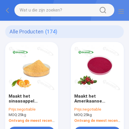
Alle Producten
(174)
Maakt het
Maakt het
sinaasappel
Amerikaanse
Geconcentreerde het
veenbes
Prijs:
negotiable
Prijs:
negotiable
Poeder Zuivere
Geconcentreerde
MOQ:
25kg
MOQ:
25kg
Aroma van de
Poeder van de
Fruitgroente/In water
Fruitgroente/het
Ontvang de meest recente Prijs
Ontvang de meest recente Prijs
oplosbaar/Etiket
Zuivere aroma/In