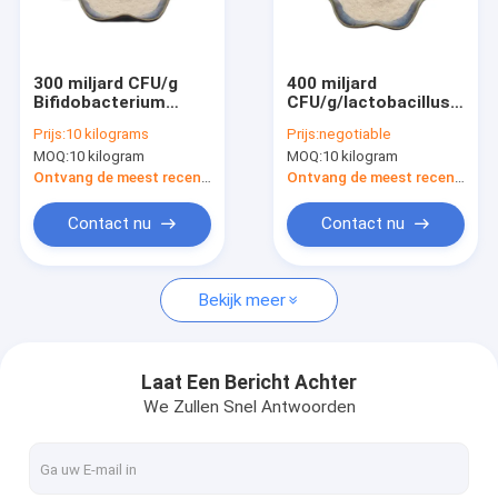
Ongeveer ons
Fabrieksreis
300 miljard CFU/g
400 miljard
Bifidobacterium
CFU/g/lactobacillus
Kwaliteitscontrole
longum subsp.
acidophilus
Prijs:
10 kilograms
Prijs:
negotiable
MOQ:
10 kilogram
MOQ:
10 kilogram
Contacteer ons
Ontvang de meest recente Prijs
Ontvang de meest recente Prijs
Verzoek om een Citaat
Contact nu
Contact nu
Bekijk meer
Probioticspoeder
Postbioticspoeder
Laat Een Bericht Achter
We Zullen Snel Antwoorden
Het Poeder van het chrysantenuittreksel
Groene Thee l-Theanine