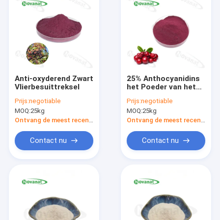
Anti-oxyderend Zwart
25% Anthocyanidins
Vlierbesuittreksel
het Poeder van het
Bosbessenuittreksel
Prijs:
negotiable
Prijs:
negotiable
MOQ:
25kg
MOQ:
25kg
Ontvang de meest recente Prijs
Ontvang de meest recente Prijs
Contact nu
Contact nu
Huis
Producten
Videos