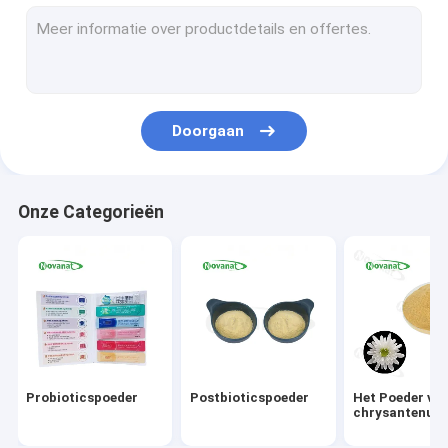
Het groene Poeder van het Theeuittreksel
Monnik Fruit Extract Powder
Kruidenuittrekselpoeder
Doorgaan
Goji Berry Extract Powder
Rose Extract Powder
Onze Categorieën
Het Poeder van het ginsenguittreksel
Het Uittrekselpoeder van Gingkobiloba
Het onmiddellijke Poeder van het Theeuittreksel
Het Poeder van de fruitgroente
Probioticspoeder
Postbioticspoeder
Het Poeder van
Organische Droge Kruiden
chrysantenuitt