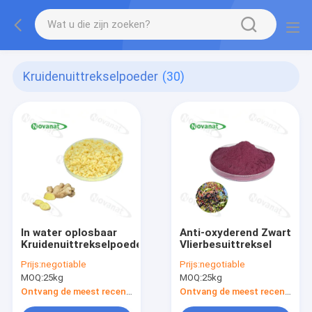
Kruidenuittrekselpoeder
(30)
In water oplosbaar
Anti-oxyderend Zwart
Kruidenuittrekselpoeder
Vlierbesuittreksel
Prijs:
negotiable
Prijs:
negotiable
MOQ:
25kg
MOQ:
25kg
Ontvang de meest recente Prijs
Ontvang de meest recente Prijs