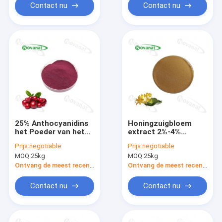
Contact nu
Contact nu
25% Anthocyanidins
Honingzuigbloem
het Poeder van het
extract 2%-4%
Bosbessenuittreksel
chlorogeenzuur/Lonicera
Prijs:
negotiable
Prijs:
negotiable
Japonica Thunb
MOQ:
25kg
MOQ:
25kg
extract/schone
etikettering/goed
Ontvang de meest recente Prijs
Ontvang de meest recente Prijs
oplosbaar in water
Contact nu
Contact nu