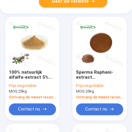
Geef uw vereiste
100% natuurlijk
Sperma Raphani-
alfalfa-extract 5%
extract
saponinen / Clean
Kruidenextractpoeder
Prijs:
negotiable
Prijs:
negotiable
Label
0,8-1,2% Sinapine /
MOQ:
25kg
MOQ:
25kg
USP / EP / CP
Ontvang de meest recente Prijs
Ontvang de meest recente Prijs
Contact nu
Contact nu