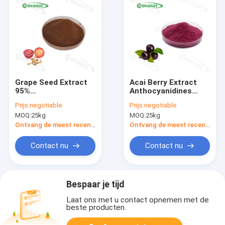
Grape Seed Extract
Acai Berry Extract
95%
Anthocyanidines
Proanthocyanidines /
Plantenextract
Prijs:
negotiable
Prijs:
negotiable
Clean Label /
Poeder Krachtige
MOQ:
25kg
MOQ:
25kg
Allergenvrij
Antioxidanten / Clean
Label
Ontvang de meest recente Prijs
Ontvang de meest recente Prijs
Contact nu
Contact nu
Bespaar je tijd
Laat ons met u contact opnemen met de
beste producten.