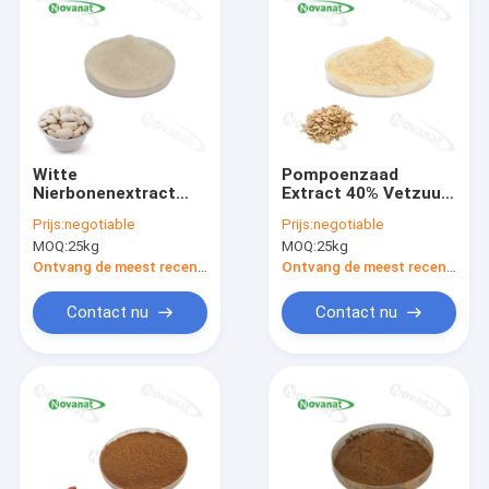
Witte
Pompoenzaad
Nierbonenextract
Extract 40% Vetzuur
remmende activiteit
/ Pompoenzaad
Prijs:
negotiable
Prijs:
negotiable
3000 IE/g/
Extract Poeder 60%
MOQ:
25kg
MOQ:
25kg
Eiwit
Ontvang de meest recente Prijs
Ontvang de meest recente Prijs
Contact nu
Contact nu
Huis
Producten
Videos