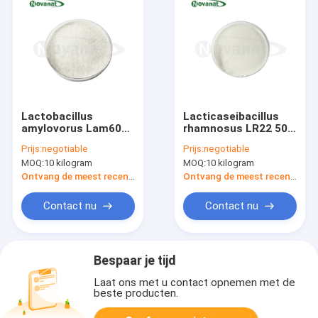
Lactobacillus
Lacticaseibacillus
amylovorus Lam600
rhamnosus LR22 500
50 Miljard KVE/g
miljard kve/g
Prijs:
negotiable
Prijs:
negotiable
Veganistisch/Allergeenvrij/Glutenvrij/Zuivelvrij
Veganistisch/allergeenvrij
MOQ:
10 kilogram
MOQ:
10 kilogram
Ontvang de meest recente Prijs
Ontvang de meest recente Prijs
Contact nu
Contact nu
Bespaar je tijd
Laat ons met u contact opnemen met de
beste producten.