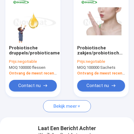
Probiotische
Probiotische
druppels/probioticamengsel/privélabel/ODM/OEM
zakjes/probiotische
snoepjes/ODM/OEM
Prijs:
negotiable
Prijs:
negotiable
MOQ:
100000 flessen
MOQ:
100000 Sachets
Ontvang de meest recente Prijs
Ontvang de meest recente Prijs
Contact nu
Contact nu
Huis
Bekijk meer
Producten
Videos
Laat Een Bericht Achter