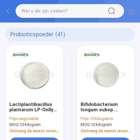
Probioticspoeder
(41)
Lactiplantibacillus
Bifidobacterium
plantarum LP-Onlly
longum subsp.
500 miljard kve/g
longum BL88-slechts
Prijs:
negotiable
Prijs:
10 kilograms
Veganistisch/allergeenvrij/glutenvrij/zuivelvrij
300 miljard kve/g
MOQ:
10 kilogram
MOQ:
10 kilogram
Veganistisch/allergeenvrij
Ontvang de meest recente Prijs
Ontvang de meest recente Prijs