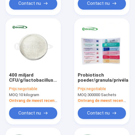
Contact nu
Contact nu
400 miljard
Probiotisch
CFU/g/lactobacillus
poeder/granula/privélab
acidophilus
Prijs:
negotiable
Prijs:
negotiable
MOQ:
10 kilogram
MOQ:
300000 Sachets
Ontvang de meest recente Prijs
Ontvang de meest recente Prijs
Contact nu
Contact nu