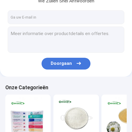
We Zullen Snel Antwoorden
Ongeveer ons
Fabrieksreis
Kwaliteitscontrole
Contacteer ons
Verzoek om een Citaat
Doorgaan
Probioticspoeder
Onze Categorieën
Postbioticspoeder
Het Poeder van het chrysantenuittreksel
Groene Thee l-Theanine