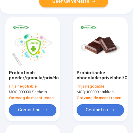
Geef uw vereiste
Probiotisch
Probiotische
poeder/granula/privélabel/ODM/OEM
chocolade/privélabel/O
Prijs:
negotiable
Prijs:
negotiable
MOQ:
300000 Sachets
MOQ:
100000 stukken
Ontvang de meest recente Prijs
Ontvang de meest recente Prijs
Contact nu
Contact nu